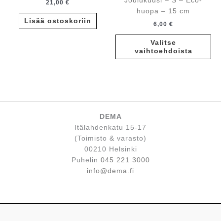
Joulukuusi – S – Eco-
21,00
€
huopa – 15 cm
Lisää ostoskoriin
6,00
€
Tä
Valitse
tuo
vaihtoehdoista
on
us
mu
Voi
te
va
DEMA
tu
Itälahdenkatu 15-17
siv
(Toimisto & varasto)
00210 Helsinki
Puhelin
045 221 3000
info@dema.fi