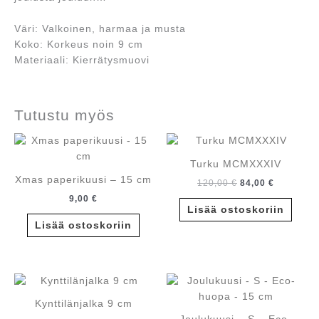
Väri: Valkoinen, harmaa ja musta
Koko: Korkeus noin 9 cm
Materiaali: Kierrätysmuovi
Tutustu myös
Turku MCMXXXIV
Xmas paperikuusi – 15 cm
Alkuperäinen
Nykyinen
120,00
€
84,00
€
hinta
hinta
9,00
€
oli:
on:
Lisää ostoskoriin
120,00 €.
84,00 €.
Lisää ostoskoriin
Kynttilänjalka 9 cm