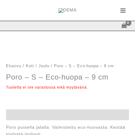
Siirry
sisältöön
Etusivu
/
Koti
/
Joulu
/ Poro – S – Eco-huopa – 9 cm
Poro – S – Eco-huopa – 9 cm
Tuotetta ei ole varastossa eikä myytävänä.
Kuvaus
Poro puisella jalalla. Valmistettu eco-huovasta. Kestää
joulusta jouluun…