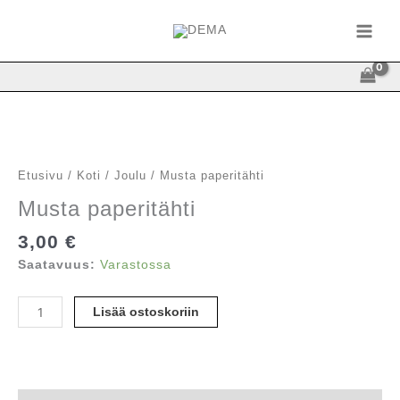
Siirry
sisältöön
Etusivu
/
Koti
/
Joulu
/ Musta paperitähti
Musta paperitähti
3,00
€
Saatavuus:
Varastossa
Musta
Lisää ostoskoriin
paperitähti
määrä