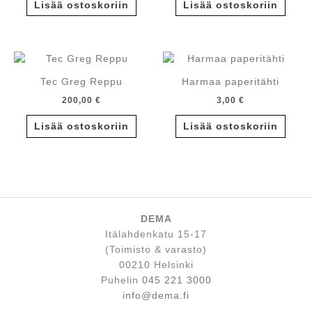
oli:
on:
Lisää ostoskoriin
Lisää ostoskoriin
18,00 €.
14,40 €.
Tec Greg Reppu
Harmaa paperitähti
200,00
€
3,00
€
Lisää ostoskoriin
Lisää ostoskoriin
DEMA
Itälahdenkatu 15-17
(Toimisto & varasto)
00210 Helsinki
Puhelin
045 221 3000
info@dema.fi