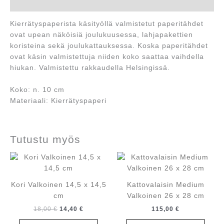
Kuvaus
Kierrätyspaperista käsityöllä valmistetut paperitähdet
ovat upean näköisiä joulukuusessa, lahjapakettien
koristeina sekä joulukattauksessa. Koska paperitähdet
ovat käsin valmistettuja niiden koko saattaa vaihdella
hiukan. Valmistettu rakkaudella Helsingissä.
Koko: n. 10 cm
Materiaali: Kierrätyspaperi
Tutustu myös
Kori Valkoinen 14,5 x 14,5
Kattovalaisin Medium
cm
Valkoinen 26 x 28 cm
Alkuperäinen
Nykyinen
18,00
€
14,40
€
115,00
€
hinta
hinta