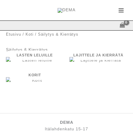
Siirry
sisältöön
Etusivu
/
Koti
/ Säilytys & Kierrätys
Säilytys & Kierrätys
LASTEN LELUILLE
LAJITTELE JA KIERRÄTÄ
KORIT
DEMA
Itälahdenkatu 15-17