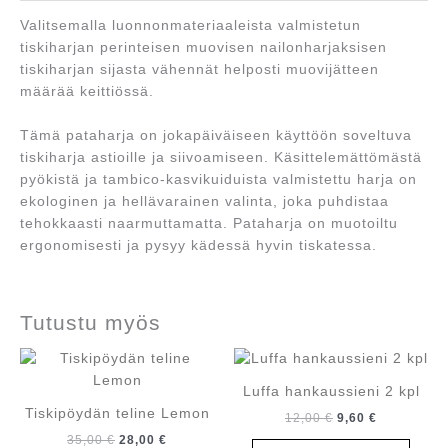
Valitsemalla luonnonmateriaaleista valmistetun
tiskiharjan perinteisen muovisen nailonharjaksisen
tiskiharjan sijasta vähennät helposti muovijätteen
määrää keittiössä.
Tämä pataharja on jokapäiväiseen käyttöön soveltuva
tiskiharja astioille ja siivoamiseen. Käsittelemättömästä
pyökistä ja tambico-kasvikuiduista valmistettu harja on
ekologinen ja hellävarainen valinta, joka puhdistaa
tehokkaasti naarmuttamatta. Pataharja on muotoiltu
ergonomisesti ja pysyy kädessä hyvin tiskatessa.
Tutustu myös
Luffa hankaussieni 2 kpl
Tiskipöydän teline Lemon
Alkuperäinen
Nykyinen
12,00
€
9,60
€
hinta
hinta
Alkuperäinen
Nykyinen
35,00
€
28,00
€