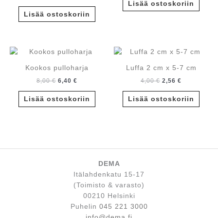
oli:
on:
Lisää ostoskoriin
hinta
hinta
12,00 €.
9,60 €.
oli:
on:
Lisää ostoskoriin
35,00 €.
28,00 €.
Kookos pulloharja
Luffa 2 cm x 5-7 cm
Alkuperäinen
Nykyinen
Alkuperäinen
Nykyinen
8,00
€
6,40
€
4,00
€
2,56
€
hinta
hinta
hinta
hinta
oli:
on:
oli:
on:
Lisää ostoskoriin
Lisää ostoskoriin
8,00 €.
6,40 €.
4,00 €.
2,56 €.
DEMA
Itälahdenkatu 15-17
(Toimisto & varasto)
00210 Helsinki
Puhelin
045 221 3000
info@dema.fi