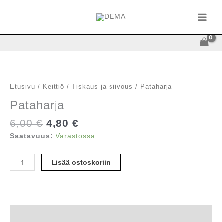
Siirry
sisältöön
Etusivu
/
Keittiö
/
Tiskaus ja siivous
/ Pataharja
Pataharja
Alkuperäinen
Nykyinen
6,00
€
4,80
€
hinta
hinta
Saatavuus:
Varastossa
oli:
on:
6,00 €.
4,80 €.
Pataharja
Lisää ostoskoriin
määrä
Kuvaus