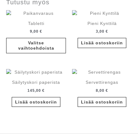
Tutustu myös
Tabletti
Pieni Kynttilä
9,00
€
3,00
€
Tällä
Valitse
Lisää ostoskoriin
tuotteella
vaihtoehdoista
on
useampi
muunnelma.
Voit
tehdä
Säilytyskori paperista
Servettirengas
valinnat
145,00
€
8,00
€
tuotteen
sivulla.
Lisää ostoskoriin
Lisää ostoskoriin