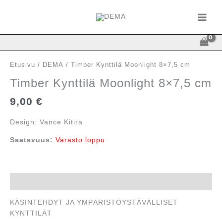
Siirry
sisältöön
Etusivu
/
DEMA
/ Timber Kynttilä Moonlight 8×7,5 cm
Timber Kynttilä Moonlight 8×7,5 cm
9,00
€
Design: Vance Kitira
Saatavuus:
Varasto loppu
Kuvaus
KÄSINTEHDYT JA YMPÄRISTÖYSTÄVÄLLISET
KYNTTILÄT