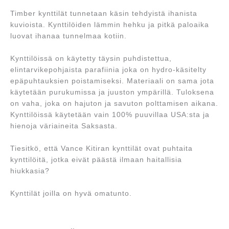
Timber kynttilät tunnetaan käsin tehdyistä ihanista
kuvioista. Kynttilöiden lämmin hehku ja pitkä paloaika
luovat ihanaa tunnelmaa kotiin.
Kynttilöissä on käytetty täysin puhdistettua,
elintarvikepohjaista parafiinia joka on hydro-käsitelty
epäpuhtauksien poistamiseksi. Materiaali on sama jota
käytetään purukumissa ja juuston ympärillä. Tuloksena
on vaha, joka on hajuton ja savuton polttamisen aikana.
Kynttilöissä käytetään vain 100% puuvillaa USA:sta ja
hienoja väriaineita Saksasta.
Tiesitkö, että Vance Kitiran kynttilät ovat puhtaita
kynttilöitä, jotka eivät päästä ilmaan haitallisia
hiukkasia?
Kynttilät joilla on hyvä omatunto.