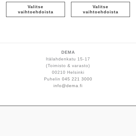
19,00 €
23,00 €
Tällä
Tä
-
-
Valitse
Valitse
tuotteella
tuo
25,00 €
46,00 €
vaihtoehdoista
vaihtoehdoista
on
on
useampi
us
muunnelma.
mu
Voit
Voi
tehdä
te
valinnat
va
DEMA
tuotteen
tu
Itälahdenkatu 15-17
sivulla.
siv
(Toimisto & varasto)
00210 Helsinki
Puhelin
045 221 3000
info@dema.fi