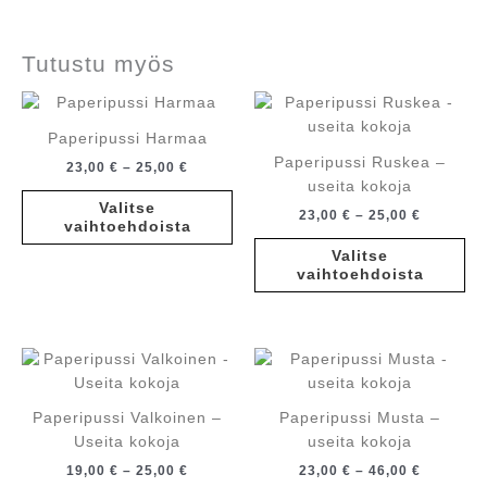
Tutustu myös
Paperipussi Harmaa
Paperipussi Ruskea –
Hintaluokka:
23,00
€
–
25,00
€
23,00 €
useita kokoja
Tällä
-
Valitse
Hintaluo
23,00
€
–
25,00
€
tuotteella
25,00 €
vaihtoehdoista
23,00 €
on
Tä
-
Valitse
useampi
tuo
25,00 €
vaihtoehdoista
muunnelma.
on
Voit
us
tehdä
mu
valinnat
Voi
tuotteen
te
sivulla.
va
Paperipussi Valkoinen –
Paperipussi Musta –
tu
Useita kokoja
useita kokoja
siv
Hintaluokka:
Hintaluo
19,00
€
–
25,00
€
23,00
€
–
46,00
€