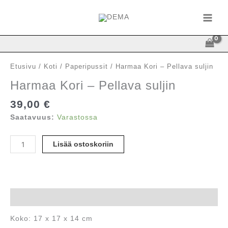
Siirry
sisältöön
Etusivu
/
Koti
/
Paperipussit
/ Harmaa Kori – Pellava suljin
Harmaa Kori – Pellava suljin
39,00
€
Saatavuus:
Varastossa
Harmaa
Lisää ostoskoriin
Kori
-
Pellava
suljin
määrä
Kuvaus
Koko: 17 x 17 x 14 cm