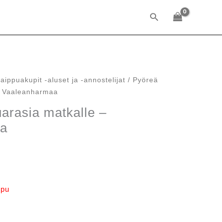
Hae
aippuakupit -aluset ja -annostelijat
/ Pyöreä
– Vaaleanharmaa
arasia matkalle –
aa
räinen
Nykyinen
hinta
on:
.
11,20 €.
ppu