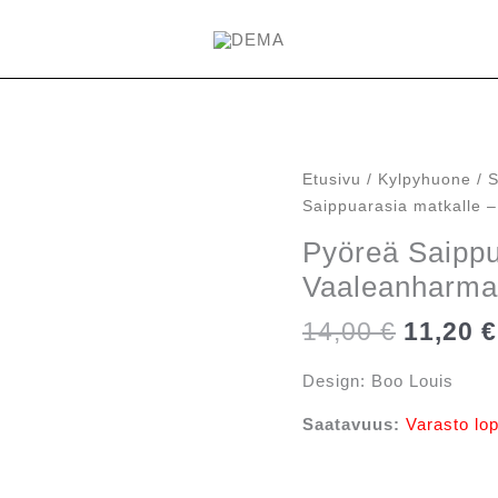
Etusivu
/
Kylpyhuone
/
S
Saippuarasia matkalle 
Pyöreä Saippu
Vaaleanharm
Alkupe
14,00
€
11,20
€
hinta
oli:
Design: Boo Louis
14,00 €
Saatavuus:
Varasto lo