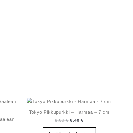
Tokyo Pikkupurkki – Harmaa – 7 cm
Vaalean
Alkuperäinen
Nykyinen
8,00
€
6,40
€
hinta
hinta
oli:
on: