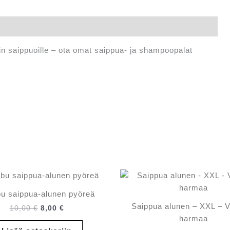
lin saippuoille – ota omat saippua- ja shampoopalat
u saippua-alunen pyöreä
Saippua alunen – XXL – 
Alkuperäinen
Nykyinen
10,00
€
8,00
€
hinta
hinta
harmaa
oli:
on: