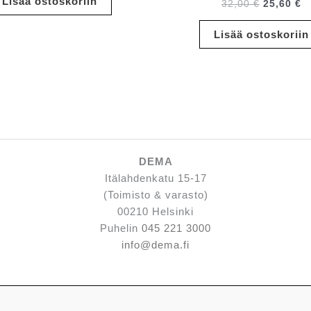
Lisää ostoskoriin
Alkuperä
N
32,00
€
25,60
€
10,00 €.
8,00 €.
hinta
h
oli:
o
Lisää ostoskoriin
32,00 €.
25
DEMA
Itälahdenkatu 15-17
(Toimisto & varasto)
00210 Helsinki
Puhelin
045 221 3000
info@dema.fi