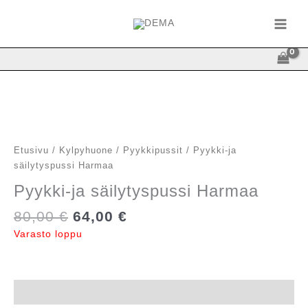
Siirry
sisältöön
Etusivu
/
Kylpyhuone
/
Pyykkipussit
/ Pyykki-ja
säilytyspussi Harmaa
Pyykki-ja säilytyspussi Harmaa
Alkuperäinen
Nykyinen
80,00
€
64,00
€
hinta
hinta
Varasto loppu
oli:
on:
80,00 €.
64,00 €.
Kuvaus