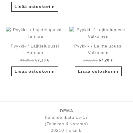
Lisää ostoskoriin
Pyykki- / Lajittelupussi
Pyykki- / Lajittelupussi
Harmaa
Valkoinen
Alkuperäinen
Nykyinen
Alkuperäinen
Nykyinen
84,00
€
67,20
€
84,00
€
67,20
€
hinta
hinta
hinta
hinta
oli:
on:
oli:
on:
Lisää ostoskoriin
Lisää ostoskoriin
84,00 €.
67,20 €.
84,00 €.
67,20 €.
DEMA
Itälahdenkatu 15-17
(Toimisto & varasto)
00210 Helsinki