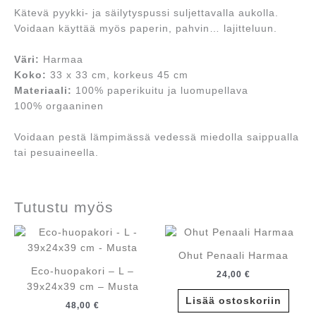
Kätevä pyykki- ja säilytyspussi suljettavalla aukolla.
Voidaan käyttää myös paperin, pahvin… lajitteluun.
Väri:
Harmaa
Koko:
33 x 33 cm, korkeus 45 cm
Materiaali:
100% paperikuitu ja luomupellava
100% orgaaninen
Voidaan pestä lämpimässä vedessä miedolla saippualla
tai pesuaineella.
Tutustu myös
Ohut Penaali Harmaa
Eco-huopakori – L –
24,00
€
39x24x39 cm – Musta
Lisää ostoskoriin
48,00
€