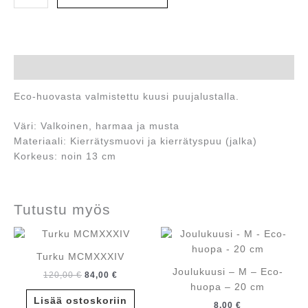
-
L
-
Eco-
huopa
Kuvaus
-
Eco-huovasta valmistettu kuusi puujalustalla.
13
cm
Väri: Valkoinen, harmaa ja musta
määrä
Materiaali: Kierrätysmuovi ja kierrätyspuu (jalka)
Korkeus: noin 13 cm
Tutustu myös
Turku MCMXXXIV
Joulukuusi – M – Eco-
Alkuperäinen
Nykyinen
120,00
€
84,00
€
hinta
hinta
huopa – 20 cm
oli:
on:
Lisää ostoskoriin
8,00
€
120,00 €.
84,00 €.