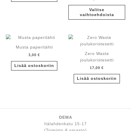
Tä
Valitse
tuo
vaihtoehdoista
on
us
mu
Voi
te
Musta paperitähti
va
Zero Waste
3,00
€
tu
joulukoristesetti
siv
Lisää ostoskoriin
17,00
€
Lisää ostoskoriin
DEMA
Itälahdenkatu 15-17
(Toimisto & varasto)