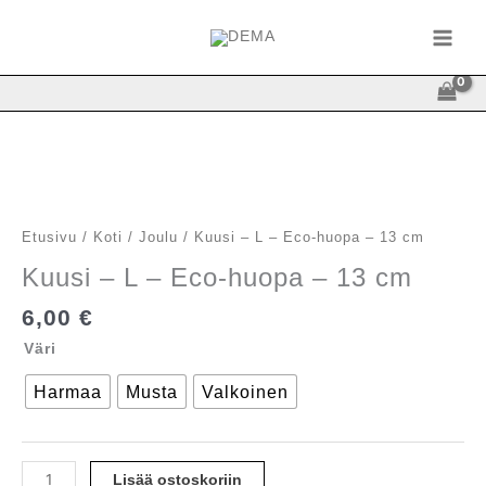
Siirry
sisältöön
Etusivu
/
Koti
/
Joulu
/ Kuusi – L – Eco-huopa – 13 cm
Kuusi – L – Eco-huopa – 13 cm
6,00
€
Väri
Harmaa
Musta
Valkoinen
Kuusi
Lisää ostoskoriin