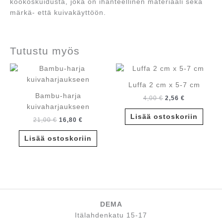
kookoskuidusta, joka on ihanteellinen materiaali sekä
märkä- että kuivakäyttöön.
Tutustu myös
Luffa 2 cm x 5-7 cm
Bambu-harja
Alkuperäinen
Nykyinen
4,00
€
2,56
€
hinta
hinta
kuivaharjaukseen
oli:
on:
Lisää ostoskoriin
Alkuperäinen
Nykyinen
21,00
€
16,80
€
4,00 €.
2,56 €.
hinta
hinta
oli:
on:
Lisää ostoskoriin
21,00 €.
16,80 €.
DEMA
Itälahdenkatu 15-17