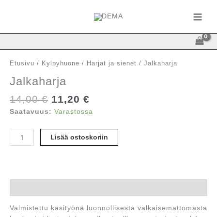
Siirry
sisältöön
Etusivu
/
Kylpyhuone
/
Harjat ja sienet
/ Jalkaharja
Jalkaharja
Alkuperäinen
Nykyinen
14,00
€
11,20
€
hinta
hinta
Saatavuus:
Varastossa
oli:
on:
14,00 €.
11,20 €.
Jalkaharja
Lisää ostoskoriin
määrä
Kuvaus
Valmistettu käsityönä luonnollisesta valkaisemattomasta