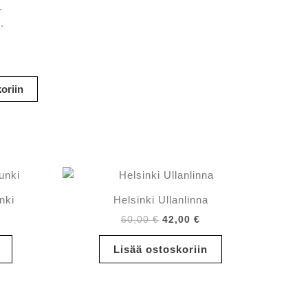
.
.
oriin
nki
Helsinki Ullanlinna
inen
ykyinen
Alkuperäinen
Nykyinen
60,00
€
42,00
€
inta
hinta
hinta
n:
oli:
on:
Lisää ostoskoriin
,00 €.
60,00 €.
42,00 €.