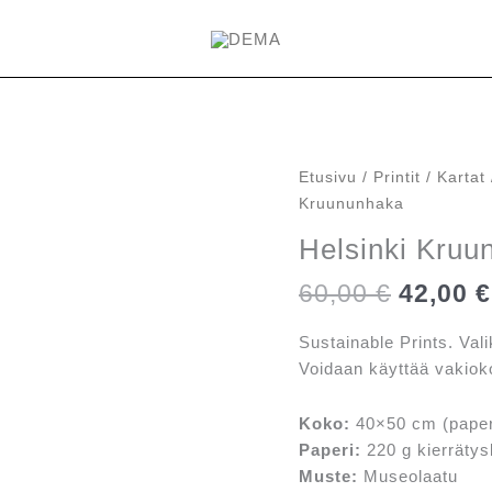
Etusivu
/
Printit
/
Kartat
Kruununhaka
Helsinki Kruu
Alkupe
60,00
€
42,00
€
hinta
oli:
Sustainable Prints. Val
60,00 €
Voidaan käyttää vakio
Koko:
40×50 cm (paper
Paperi:
220 g kierrätys
Muste:
Museolaatu