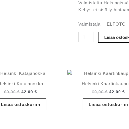
Valmistettu Helsingissä
Kehys ei sisälly hintaan
Valmistaja:
HELFOTO
Helsinki
Lisää ostosk
Kruununhaka
määrä
Helsinki Katajanokka
Helsinki Kaartinkaupu
Alkuperäinen
Nykyinen
Alkuperä
N
60,00
€
42,00
€
60,00
€
42,00
€
hinta
hinta
hinta
h
oli:
on:
oli:
o
Lisää ostoskoriin
Lisää ostoskoriin
60,00 €.
42,00 €.
60,00 €.
42