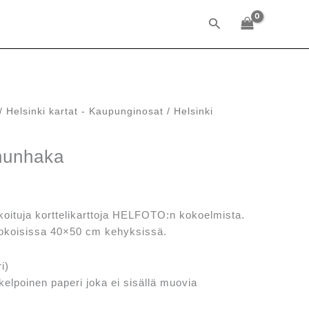
Hae
/
Helsinki kartat - Kaupunginosat
/ Helsinki
nunhaka
räinen
Nykyinen
hinta
on:
ikoituja korttelikarttoja HELFOTO:n kokoelmista.
.
42,00 €.
kokoisissa 40×50 cm kehyksissä.
i)
kelpoinen paperi joka ei sisällä muovia