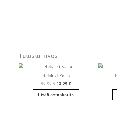
Tutustu myös
Helsinki Kallio
Alkuperäinen
Nykyinen
60,00
€
42,00
€
hinta
hinta
oli:
on:
Lisää ostoskoriin
60,00 €.
42,00 €.