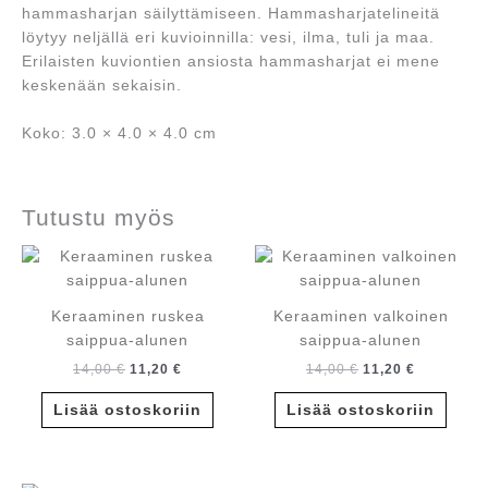
hammasharjan säilyttämiseen. Hammasharjatelineitä
löytyy neljällä eri kuvioinnilla: vesi, ilma, tuli ja maa.
Erilaisten kuviontien ansiosta hammasharjat ei mene
keskenään sekaisin.
Koko: 3.0 × 4.0 × 4.0 cm
Tutustu myös
Keraaminen ruskea
Keraaminen valkoinen
saippua-alunen
saippua-alunen
Alkuperäinen
Nykyinen
Alkuperäinen
Nykyinen
14,00
€
11,20
€
14,00
€
11,20
€
hinta
hinta
hinta
hinta
oli:
on:
oli:
on:
Lisää ostoskoriin
Lisää ostoskoriin
14,00 €.
11,20 €.
14,00 €.
11,20 €.