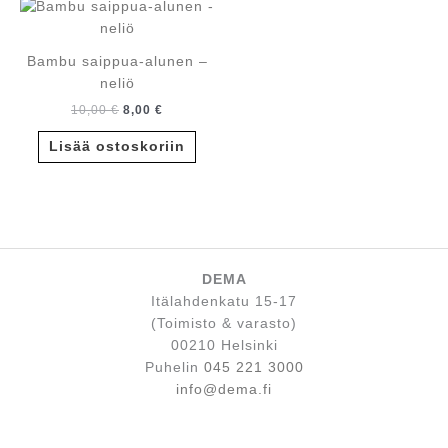
Bambu saippua-alunen –
neliö
Alkuperäinen
Nykyinen
10,00
€
8,00
€
hinta
hinta
oli:
on:
Lisää ostoskoriin
10,00 €.
8,00 €.
DEMA
Itälahdenkatu 15-17
(Toimisto & varasto)
00210 Helsinki
Puhelin
045 221 3000
info@dema.fi