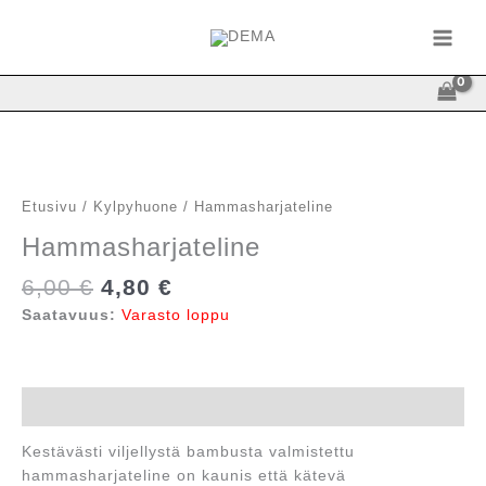
Siirry
sisältöön
Etusivu
/
Kylpyhuone
/ Hammasharjateline
Hammasharjateline
Alkuperäinen
Nykyinen
6,00
€
4,80
€
hinta
hinta
Saatavuus:
Varasto loppu
oli:
on:
6,00 €.
4,80 €.
Kuvaus
Kestävästi viljellystä bambusta valmistettu
hammasharjateline on kaunis että kätevä