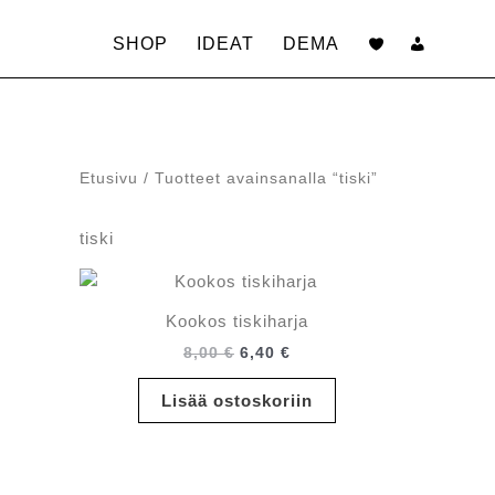
Siirry
sisältöön
SHOP
IDEAT
DEMA
Etusivu
/ Tuotteet avainsanalla “tiski”
tiski
Kookos tiskiharja
Alkuperäinen
Nykyinen
8,00
€
6,40
€
hinta
hinta
oli:
on:
Lisää ostoskoriin
8,00 €.
6,40 €.