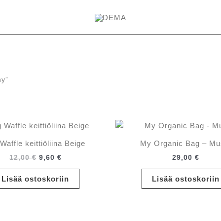
ny”
Waffle keittiöliina Beige
My Organic Bag – Mu
Alkuperäinen
Nykyinen
12,00
€
9,60
€
29,00
€
hinta
hinta
oli:
on:
Lisää ostoskoriin
Lisää ostoskoriin
12,00 €.
9,60 €.