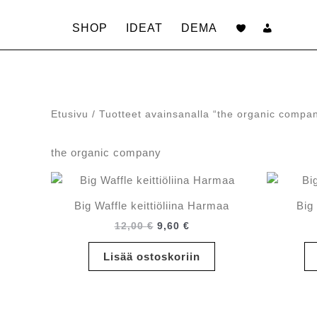
Siirry
sisältöön
SHOP
IDEAT
DEMA
Etusivu
/ Tuotteet avainsanalla “the organic compa
the organic company
Big Waffle keittiöliina Harmaa
Big 
Alkuperäinen
Nykyinen
12,00
€
9,60
€
hinta
hinta
oli:
on:
Lisää ostoskoriin
12,00 €.
9,60 €.