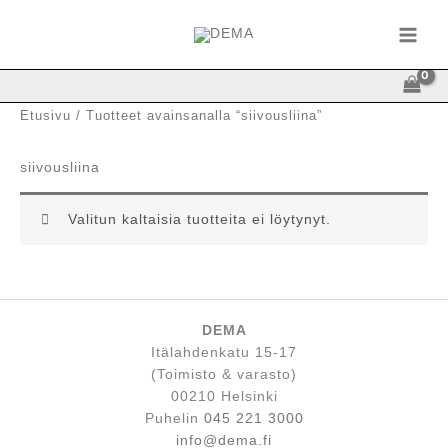
Siirry
sisältöön
Etusivu
/ Tuotteet avainsanalla “siivousliina”
siivousliina
Valitun kaltaisia tuotteita ei löytynyt.
DEMA
Itälahdenkatu 15-17
(Toimisto & varasto)
00210 Helsinki
Puhelin
045 221 3000
info@dema.fi