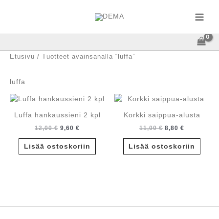
Siirry
sisältöön
Etusivu
/ Tuotteet avainsanalla “luffa”
luffa
Luffa hankaussieni 2 kpl
Korkki saippua-alusta
Alkuperäinen
Nykyinen
Alkuperäinen
Nykyinen
12,00
€
9,60
€
11,00
€
8,80
€
hinta
hinta
hinta
hinta
oli:
on:
oli:
on:
Lisää ostoskoriin
Lisää ostoskoriin
12,00 €.
9,60 €.
11,00 €.
8,80 €.