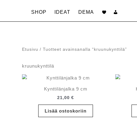
Siirry
sisältöön
SHOP
IDEAT
DEMA
Etusivu
/ Tuotteet avainsanalla “kruunukynttilä”
kruunukynttilä
Kynttilänjalka 9 cm
21,00
€
Lisää ostoskoriin