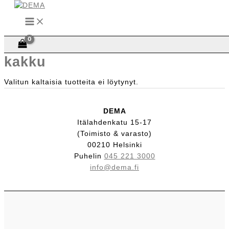
Siirry
sisältöön
Etusivu
/ Tuotteet avainsanalla “kakku”
kakku
Valitun kaltaisia tuotteita ei löytynyt.
DEMA
Itälahdenkatu 15-17
(Toimisto & varasto)
00210 Helsinki
Puhelin
045 221 3000
info@dema.fi