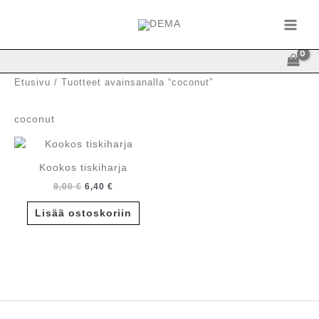
Siirry
sisältöön
Etusivu
/ Tuotteet avainsanalla “coconut”
coconut
Kookos tiskiharja
Alkuperäinen
Nykyinen
8,00
€
6,40
€
hinta
hinta
oli:
on:
Lisää ostoskoriin
8,00 €.
6,40 €.