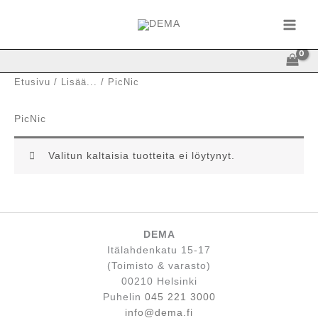
Siirry
sisältöön
Etusivu
/
Lisää...
/ PicNic
PicNic
Valitun kaltaisia tuotteita ei löytynyt.
DEMA
Itälahdenkatu 15-17
(Toimisto & varasto)
00210 Helsinki
Puhelin
045 221 3000
info@dema.fi