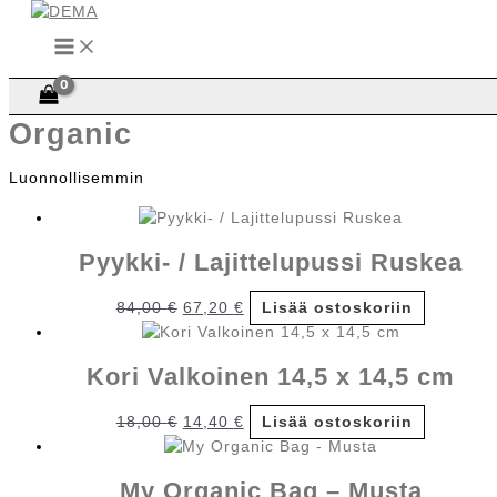
Siirry
sisältöön
Etusivu
/
Lisää...
/ Organic
Organic
Luonnollisemmin
Pyykki- / Lajittelupussi Ruskea
Alkuperäinen
Nykyinen
84,00
€
67,20
€
Lisää ostoskoriin
hinta
hinta
oli:
on:
Kori Valkoinen 14,5 x 14,5 cm
84,00 €.
67,20 €.
Alkuperäinen
Nykyinen
18,00
€
14,40
€
Lisää ostoskoriin
hinta
hinta
oli:
on:
My Organic Bag – Musta
18,00 €.
14,40 €.