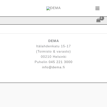
Siirry
sisältöön
Checkout
DEMA
Itälahdenkatu 15-17
(Toimisto & varasto)
00210 Helsinki
Puhelin
045 221 3000
info@dema.fi